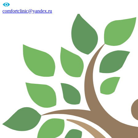
comfortclinic@yandex.ru