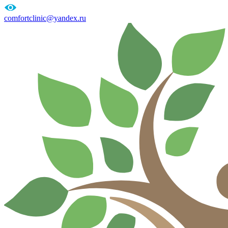
comfortclinic@yandex.ru