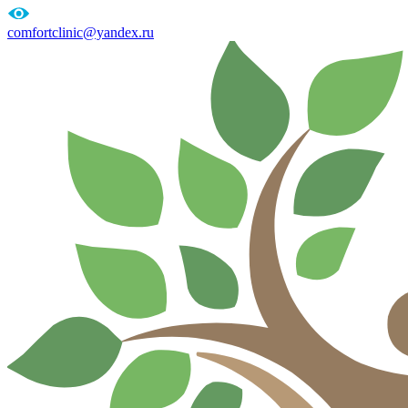
comfortclinic@yandex.ru