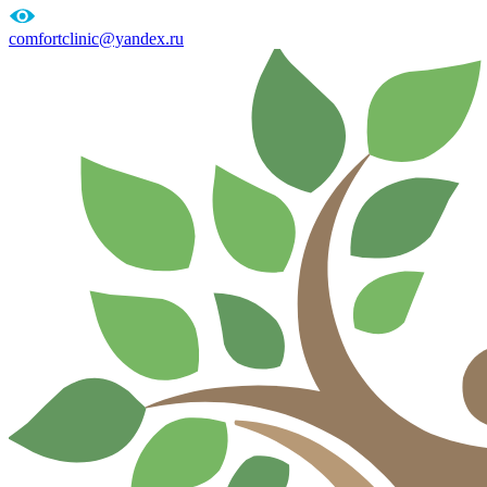
comfortclinic@yandex.ru