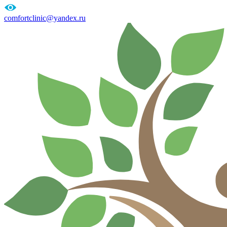
comfortclinic@yandex.ru